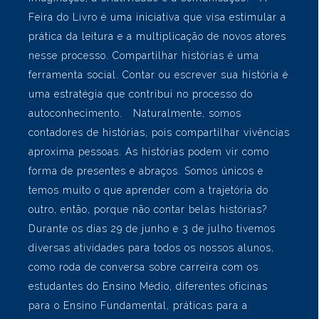
comunidade. A Feira do Livro deste ano traz como
temática a multiplicação de histórias: ‘Colégio João
Paulo: multiplicando belas histórias’. As histórias
fazem parte da nossa vida e, por meio dos livros e
da leitura, conhecemos o mundo, ampliamos o
conhecimento sobre os povos, vocabulário,
aprimoramos a capacidade de interpretação, a
imaginação, a criatividade e a comunicação. A
Feira do Livro é uma iniciativa que visa estimular a
prática da leitura e a multiplicação de novos atores
nesse processo. Compartilhar histórias é uma
ferramenta social. Contar ou escrever sua história é
uma estratégia que contribui no processo do
autoconhecimento. Naturalmente, somos
contadores de histórias, pois compartilhar vivências
aproxima pessoas. As histórias podem vir como