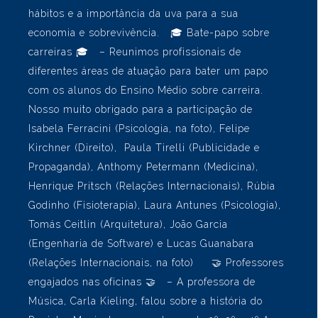
produções e propôs práticas que resultaram em
quadrinhos coletivos. – O artista Rodrigo Núñez
ministrou a oficina “Cerâmica: uma porta de
entrada para o sentir” para o 1º Ano. – Para o 4º
Ano, o escritor Pedro Leite (autor do livro
‘Imigração Italiana no Rio Grande do Sul’) contou
várias curiosidades sobre a chegada desses
imigrantes ao Brasil, como eram suas casas, seus
hábitos e a importância da uva para a sua
economia e sobrevivência. 🎓 Bate-papo sobre
carreiras ​🎓 – Reunimos profissionais de
diferentes áreas de atuação para bater um papo
com os alunos do Ensino Médio sobre carreira.
Nosso muito obrigado para a participação de
Isabela Ferracini (Psicologia, na foto), Felipe
Kirchner (Direito), Paula Tirelli (Publicidade e