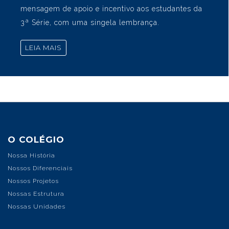
Projetos, com os cursos de Arquitetura, Engenharia
Civil e Design Visual. Após a realização dessa
atividade, o setor de psicologia escolar fica à
disposição dos estudantes para esclarecimento de
dúvidas e conversas de orientação e suporte. Em
homenagem ao Dia do Vestibulando, a psicóloga
escolar, juntamente com a coordenadora
pedagógica do Ensino Médio, entregaram uma
mensagem de apoio e incentivo aos estudantes da
3ª Série, com uma singela lembrança.
LEIA MAIS