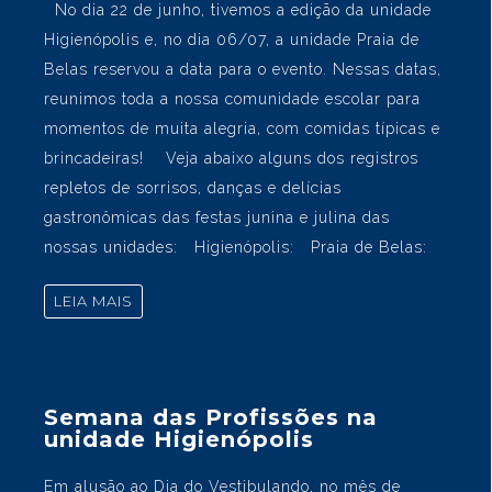
Festas juninas animaram as
unidades do Colégio João
Paulo
As festas juninas do Colégio João Paulo já são
consideradas tradições nos meses de junho e julho!
No dia 22 de junho, tivemos a edição da unidade
Higienópolis e, no dia 06/07, a unidade Praia de
Belas reservou a data para o evento. Nessas datas,
reunimos toda a nossa comunidade escolar para
momentos de muita alegria, com comidas típicas e
brincadeiras! Veja abaixo alguns dos registros
repletos de sorrisos, danças e delícias
gastronômicas das festas junina e julina das
nossas unidades: Higienópolis: Praia de Belas: