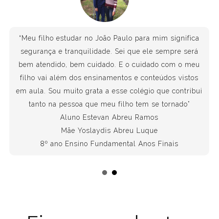
“O que buscamos para os nossos filhos, encontramos
aqui. As nossas expectativas se comprovaram: a
reconhecida qualidade, o método de ensino, o vínculo
dos professores com os alunos, a estrutura, o
acolhimento e o constante suporte pedagógico
oferecido pela escola são excelentes.
A relação que a instituição (direção, administração,
professores, colaboradores…) mantém com os pais,
cordial, atenciosa, focada no respeito e diálogo,
preocupada em manter-nos informados sobre tudo o
que se passa na escola é o grande diferencial.
Mas o melhor sentimento que colhemos é a
tranquilidade, a segurança e a satisfação de que
estamos oportunizando aos nossos filhos o melhor