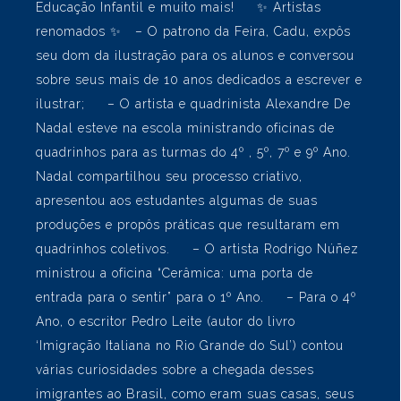
forma de presentes e abraços. Somos únicos e
temos muito o que aprender com a trajetória do
outro, então, porque não contar belas histórias?
Durante os dias 29 de junho e 3 de julho tivemos
diversas atividades para todos os nossos alunos,
como roda de conversa sobre carreira com os
estudantes do Ensino Médio, diferentes oficinas
para o Ensino Fundamental, práticas para a
Educação Infantil e muito mais! ✨ Artistas
renomados ✨ – O patrono da Feira, Cadu, expôs
seu dom da ilustração para os alunos e conversou
sobre seus mais de 10 anos dedicados a escrever e
ilustrar; – O artista e quadrinista Alexandre De
Nadal esteve na escola ministrando oficinas de
quadrinhos para as turmas do 4º , 5º, 7º e 9º Ano.
Nadal compartilhou seu processo criativo,
apresentou aos estudantes algumas de suas