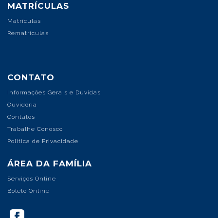
PROPOSTA PEDAGÓGICA
Educação Infantil
Ensino Fundamental Anos Iniciais
Ensino Fundamental Anos Finais
Ensino Médio
Ensino Integral + Bilíngue
Amais Educação
MATRÍCULAS
Matrículas
Rematrículas
CONTATO
Informações Gerais e Dúvidas
Ouvidoria