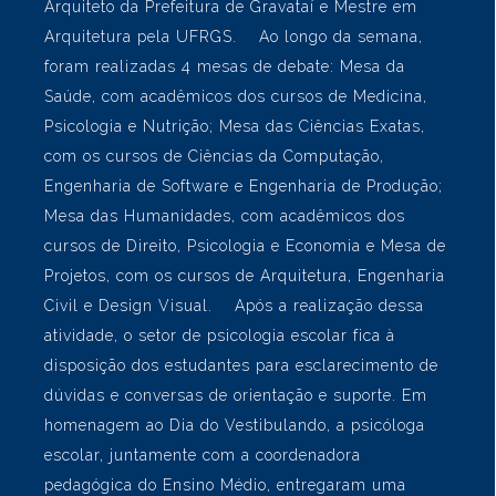
Advogado, Defensor Público e Professor da Escola
de Direito da PUCRS, que foi ex-aluno do Colégio
João Paulo, Ângelo Bos, Médico Gerontologista,
Professor e Pesquisador da Escola de Medicina
PUCRS, Carolina dos Santos, Biomédica, Pós-
doutora pela USP, Professora e Pesquisadora da
Faculdade de Ciências Médicas da Santa Casa de
São Paulo e Cícero Porto, Arquiteto e Urbanista,
Arquiteto da Prefeitura de Gravataí e Mestre em
Arquitetura pela UFRGS. Ao longo da semana,
foram realizadas 4 mesas de debate: Mesa da
Saúde, com acadêmicos dos cursos de Medicina,
Psicologia e Nutrição; Mesa das Ciências Exatas,
com os cursos de Ciências da Computação,
Engenharia de Software e Engenharia de Produção;
Mesa das Humanidades, com acadêmicos dos
cursos de Direito, Psicologia e Economia e Mesa de