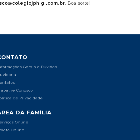
sco@colegiojphigi.com.br
. Boa sorte!
CONTATO
nformações Gerais e Dúvidas
uvidoria
ontatos
rabalhe Conosco
olítica de Privacidade
ÁREA DA FAMÍLIA
erviços Online
oleto Online