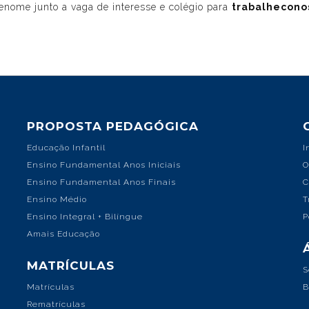
nome junto a vaga de interesse e colégio para
trabal
hecono
PROPOSTA PEDAGÓGICA
Educação Infantil
I
Ensino Fundamental Anos Iniciais
O
Ensino Fundamental Anos Finais
C
Ensino Médio
T
Ensino Integral + Bilíngue
P
Amais Educação
MATRÍCULAS
S
Matrículas
B
Rematrículas