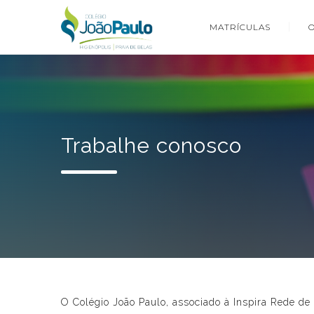
MATRÍCULAS
Trabalhe conosco
O Colégio João Paulo, associado à Inspira Rede de 