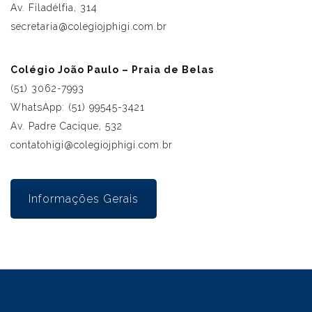
Av. Filadélfia, 314
secretaria@colegiojphigi.com.br
Colégio João Paulo – Praia de Belas
(51) 3062-7993
WhatsApp: (51) 99545-3421
Av. Padre Cacique, 532
contatohigi@
colegiojphigi.com.br
Informações Gerais