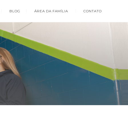
BLOG
ÁREA DA FAMÍLIA
CONTATO