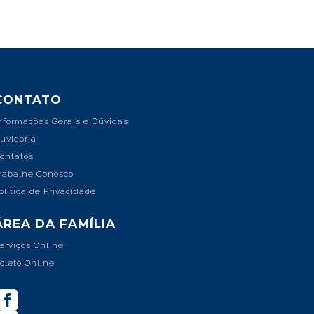
CONTATO
nformações Gerais e Dúvidas
uvidoria
ontatos
rabalhe Conosco
olítica de Privacidade
ÁREA DA FAMÍLIA
erviços Online
oleto Online